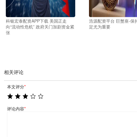
科银宏泰配资APP下载 美国正走
浩源配资平台 巨蟹座-保
向“流动性危机” 政府关门加剧资金紧
定尤为重要
张
相关评论
本文评分
*
评论内容
*