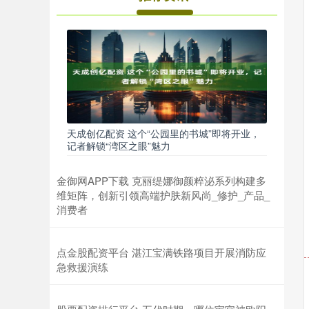
天成创亿配资 这个“公园里的书城”即将开业，
记者解锁“湾区之眼”魅力
金御网APP下载 克丽缇娜御颜粹泌系列构建多
维矩阵，创新引领高端护肤新风尚_修护_产品_
消费者
点金股配资平台 湛江宝满铁路项目开展消防应
急救援演练