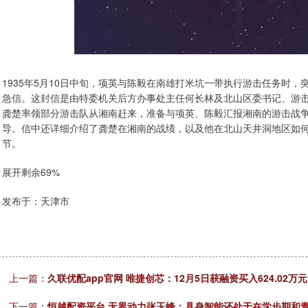
1935年5月10日中旬，项英与陈毅在南雄打米坑一带执行游击任务时
急信。这封信是由特委机关后方办事处主任何长林及北山区委书记、游
龚楚率领部分游击队从湘南赶来，准备与项英、陈毅汇报湘南的游击战
导。信中还详细介绍了龚楚在湘南的战绩，以及他在北山天井洞地区如
节。
展开剩余69%
发布于：天津市
上一篇：
久联优配app官网 唯捷创芯：12月5日获融资买入624.02万元
下一篇：
恒越配资平台 无界动力张玉峰：具身智能还处于在学步期和