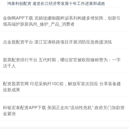
鸿泰利创配资 速览长江经济带发展十年工作进展和成效
金御网APP下载 克丽缇娜御颜粹泌系列构建多维矩阵，创新引
领高端护肤新风尚_修护_产品_消费者
点金股配资平台 湛江宝满铁路项目开展消防应急救援演练
股票配资排行平台 五代时期，哪位宦官被欧阳修称赞为：一字
活千人
配资股票官网 印尼采购歼10C前，解放军首次回应 分享装备建
设新成果
科银宏泰配资APP下载 美国正走向“流动性危机” 政府关门加剧资
金紧张