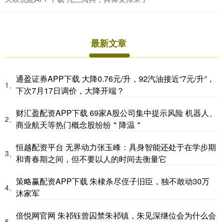
最新文章
通盈证券APP下载 大降0.76元/升，92汽油接近“7元/升”，
1、
下次7月17日调价，大降开端？
财汇盈配资APP下载 69家A股公司集中提示风险 机器人、
2、
商业航天等热门概念股纷纷＂降温＂
恒越配资平台 无界动力张玉峰：具身智能还处于在学步期
3、
和青春期之间，但不要以人的时间去衡量它
策略赢配资APP下载 朱棣杀尽侄子旧臣，独不敢动30万
4、
沐家军
倍悦网官网 朱祁钰曾囚禁朱祁镇，朱见深继位会为什么会
5、