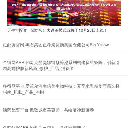
天牛宝配资 《战地6》大逃杀模式或将于10月28日上线！
汇配资官网 黑石集团正考虑竞购英国仓储公司Big Yellow
金御网APP下载 克丽缇娜御颜粹泌系列构建多维矩阵，创新引
领高端护肤新风尚_修护_产品_消费者
多得网平台 爱茉尔河南信美生物科技：夏季水乳精华面霜选择
指南_肌肤_产品_油脂
浙商配资平台 致敬城市美容师，共绘洁净新画卷
久联优配APP下载 九三阅兵，具体安排来了