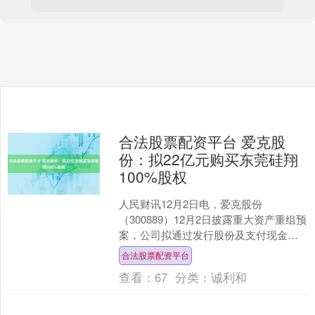
合法股票配资平台 爱克股
份：拟22亿元购买东莞硅翔
100%股权
人民财讯12月2日电，爱克股份
（300889）12月2日披露重大资产重组预
案，公司拟通过发行股份及支付现金的
方式，向严若红等23名交易对象购买东
合法股票配资平台
莞硅翔100%股....
查看：
67
分类：
诚利和