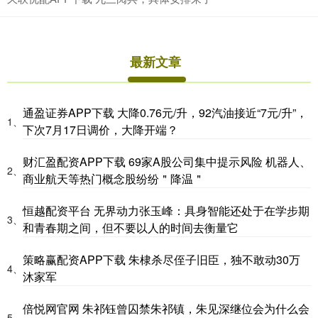
最新文章
通盈证券APP下载 大降0.76元/升，92汽油接近“7元/升”，
1、
下次7月17日调价，大降开端？
财汇盈配资APP下载 69家A股公司集中提示风险 机器人、
2、
商业航天等热门概念股纷纷＂降温＂
恒越配资平台 无界动力张玉峰：具身智能还处于在学步期
3、
和青春期之间，但不要以人的时间去衡量它
策略赢配资APP下载 朱棣杀尽侄子旧臣，独不敢动30万
4、
沐家军
倍悦网官网 朱祁钰曾囚禁朱祁镇，朱见深继位会为什么会
5、