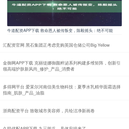
牛道配资APP下载 救命恩人被传叛变，陈毅摇头：绝不可能
汇配资官网 黑石集团正考虑竞购英国仓储公司Big Yellow
金御网APP下载 克丽缇娜御颜粹泌系列构建多维矩阵，创新引
领高端护肤新风尚_修护_产品_消费者
多得网平台 爱茉尔河南信美生物科技：夏季水乳精华面霜选择
指南_肌肤_产品_油脂
浙商配资平台 致敬城市美容师，共绘洁净新画卷
久联优配APP下载 九三阅兵，具体安排来了