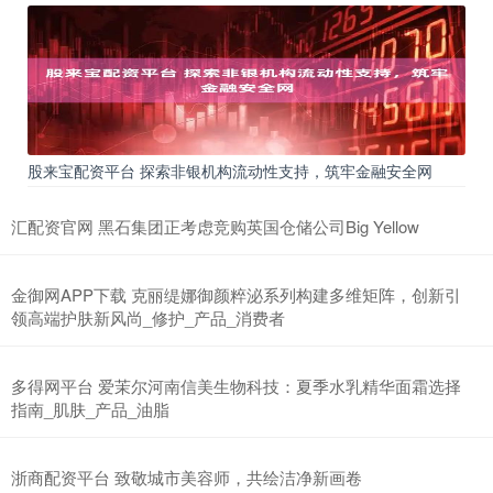
股来宝配资平台 探索非银机构流动性支持，筑牢金融安全网
汇配资官网 黑石集团正考虑竞购英国仓储公司Big Yellow
金御网APP下载 克丽缇娜御颜粹泌系列构建多维矩阵，创新引
领高端护肤新风尚_修护_产品_消费者
多得网平台 爱茉尔河南信美生物科技：夏季水乳精华面霜选择
指南_肌肤_产品_油脂
浙商配资平台 致敬城市美容师，共绘洁净新画卷