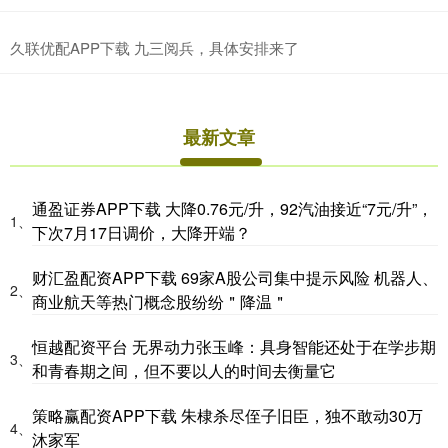
久联优配APP下载 九三阅兵，具体安排来了
最新文章
通盈证券APP下载 大降0.76元/升，92汽油接近“7元/升”，
1、
下次7月17日调价，大降开端？
财汇盈配资APP下载 69家A股公司集中提示风险 机器人、
2、
商业航天等热门概念股纷纷＂降温＂
恒越配资平台 无界动力张玉峰：具身智能还处于在学步期
3、
和青春期之间，但不要以人的时间去衡量它
策略赢配资APP下载 朱棣杀尽侄子旧臣，独不敢动30万
4、
沐家军