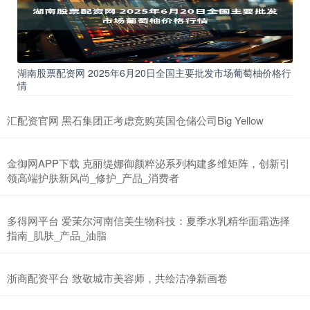
湖南股票配资网 2025年6月20日全国主要批发市场葡萄柚价格行
情
汇配资官网 黑石集团正考虑竞购英国仓储公司Big Yellow
金御网APP下载 克丽缇娜御颜粹泌系列构建多维矩阵，创新引
领高端护肤新风尚_修护_产品_消费者
多得网平台 爱茉尔河南信美生物科技：夏季水乳精华面霜选择
指南_肌肤_产品_油脂
浙商配资平台 致敬城市美容师，共绘洁净新画卷