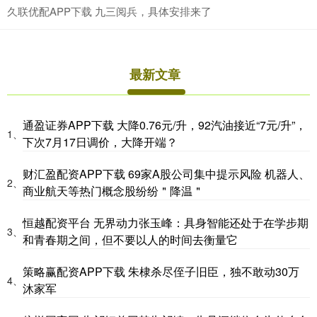
久联优配APP下载 九三阅兵，具体安排来了
最新文章
通盈证券APP下载 大降0.76元/升，92汽油接近“7元/升”，
1、
下次7月17日调价，大降开端？
财汇盈配资APP下载 69家A股公司集中提示风险 机器人、
2、
商业航天等热门概念股纷纷＂降温＂
恒越配资平台 无界动力张玉峰：具身智能还处于在学步期
3、
和青春期之间，但不要以人的时间去衡量它
策略赢配资APP下载 朱棣杀尽侄子旧臣，独不敢动30万
4、
沐家军