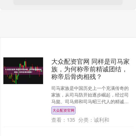
大众配资官网 同样是司马家
族，为何称帝前精诚团结，
称帝后骨肉相残？
司马家族是中国历史上一个充满传奇的
家族，从司马防开始逐步崛起，经过司
马懿、司马师和司马昭三代人的精诚合
作，最终在司马炎时期建立了西晋王
大众配资官网
朝，甚至完成了全国的统一。....
查看：
135
分类：
诚利和